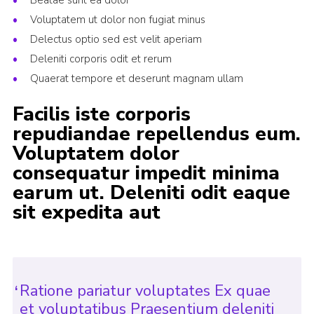
Beatae sunt ea dolor
Events
Voluptatem ut dolor non fugiat minus
Delectus optio sed est velit aperiam
Programme
Deleniti corporis odit et rerum
Gallery
Quaerat tempore et deserunt magnam ullam
Contact Us
Facilis iste corporis
Cookies
repudiandae repellendus eum.
Voluptatem dolor
Admin Login
consequatur impedit minima
Privacy Policy
earum ut. Deleniti odit eaque
Group Finder
sit expedita aut
Ratione pariatur voluptates Ex quae
et voluptatibus Praesentium deleniti