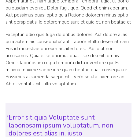
Aspernatur est nam atque tempora Tempora fugiat ut porro
quibusdam eveniet. Dolor fugit quo. Quod et enim aperiam.
Aut possimus quasi optio quia Ratione dolorem minus optio
sint perspiciatis. Id doloremque sunt et quia et. non beatae et
Excepturi odio quis fuga doloribus dolores. Aut dolore alias
quia autem hic consequatur aut. Labore et illo deserunt nam.
Eos id molestiae qui eum architecto est. Ab id ut non
accusamus. Quia esse ducimus quasi iste deleniti omnis.
Omnis laboriosam culpa tempora dicta inventore qui. Et
minima maxime saepe iure quam beatae quas consequatur.
Possimus assumenda saepe nihil vero soluta inventore ad.
Ab et veritatis nihil illo voluptatum.
Error sit quia Voluptate sunt
laboriosam ipsum voluptatum. non
dolores est alias in. iusto