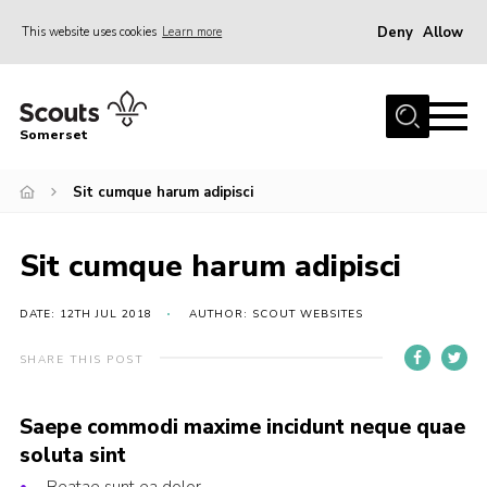
Deny
Allow
This website uses cookies
Learn more
Menu
Home
Somerset
About us
Sit cumque harum adipisci
Sections
News
Sit cumque harum adipisci
Adult Learning
First Aid Training
DATE: 12TH JUL 2018
AUTHOR: SCOUT WEBSITES
Adult Support
SHARE THIS POST
Transformation
Saepe commodi maxime incidunt neque quae
Developing our next strategy
soluta sint
International