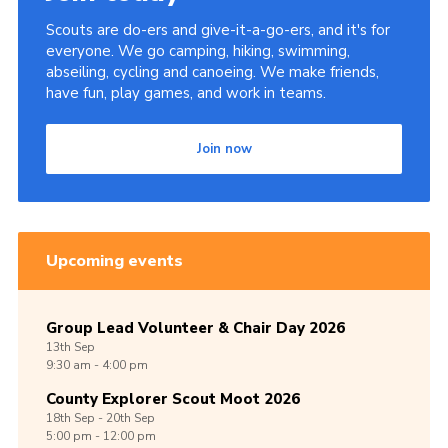
Scouts are do-ers and give-it-a-go-ers, and it's for
everyone. We go camping, hiking, swimming,
abseiling, cycling and canoeing. We make friends,
have fun, play games, and work in teams.
Join now
Upcoming events
Group Lead Volunteer & Chair Day 2026
13th
Sep
9:30 am - 4:00 pm
County Explorer Scout Moot 2026
18th
Sep -
20th
Sep
5:00 pm - 12:00 pm